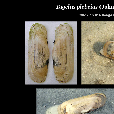
Tagelus plebeius
(John