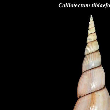
Calliotectum tibiaef