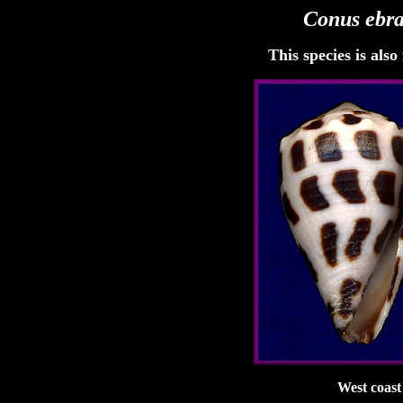
Conus
ebr
This species is als
West coast